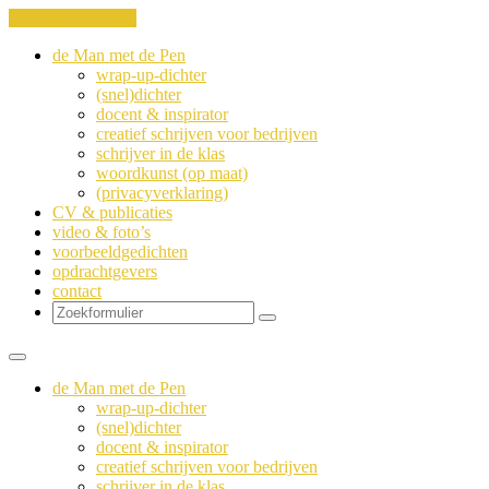
Ga naar de inhoud
de Man met de Pen
wrap-up-dichter
(snel)dichter
docent & inspirator
creatief schrijven voor bedrijven
schrijver in de klas
woordkunst (op maat)
(privacyverklaring)
CV & publicaties
video & foto’s
voorbeeldgedichten
opdrachtgevers
contact
Zoeken
de Man met de Pen
wrap-up-dichter
(snel)dichter
docent & inspirator
creatief schrijven voor bedrijven
schrijver in de klas