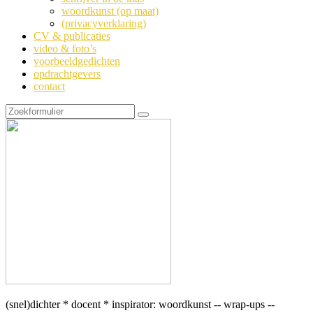
woordkunst (op maat)
(privacyverklaring)
CV & publicaties
video & foto’s
voorbeeldgedichten
opdrachtgevers
contact
Zoeken
(snel)dichter * docent * inspirator: woordkunst -- wrap-ups --