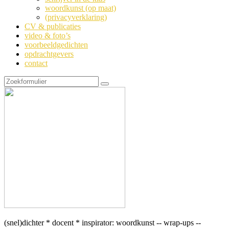
woordkunst (op maat)
(privacyverklaring)
CV & publicaties
video & foto’s
voorbeeldgedichten
opdrachtgevers
contact
Zoeken
(snel)dichter * docent * inspirator: woordkunst -- wrap-ups --