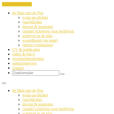
Ga naar de inhoud
de Man met de Pen
wrap-up-dichter
(snel)dichter
docent & inspirator
creatief schrijven voor bedrijven
schrijver in de klas
woordkunst (op maat)
(privacyverklaring)
CV & publicaties
video & foto’s
voorbeeldgedichten
opdrachtgevers
contact
Zoeken
de Man met de Pen
wrap-up-dichter
(snel)dichter
docent & inspirator
creatief schrijven voor bedrijven
schrijver in de klas