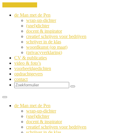
Ga naar de inhoud
de Man met de Pen
wrap-up-dichter
(snel)dichter
docent & inspirator
creatief schrijven voor bedrijven
schrijver in de klas
woordkunst (op maat)
(privacyverklaring)
CV & publicaties
video & foto’s
voorbeeldgedichten
opdrachtgevers
contact
Zoeken
de Man met de Pen
wrap-up-dichter
(snel)dichter
docent & inspirator
creatief schrijven voor bedrijven
schrijver in de klas