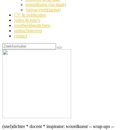
woordkunst (op maat)
(privacyverklaring)
CV & publicaties
video & foto’s
voorbeeldgedichten
opdrachtgevers
contact
Zoeken
(snel)dichter * docent * inspirator: woordkunst -- wrap-ups --